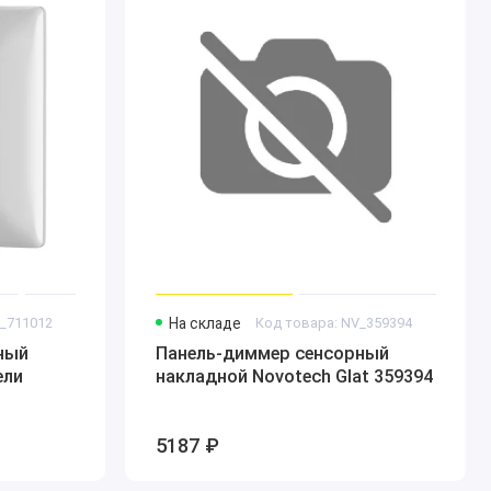
Y_711012
На складе
Код товара: NV_359394
ный
Панель-диммер сенсорный
ели
накладной Novotech Glat 359394
5187 ₽