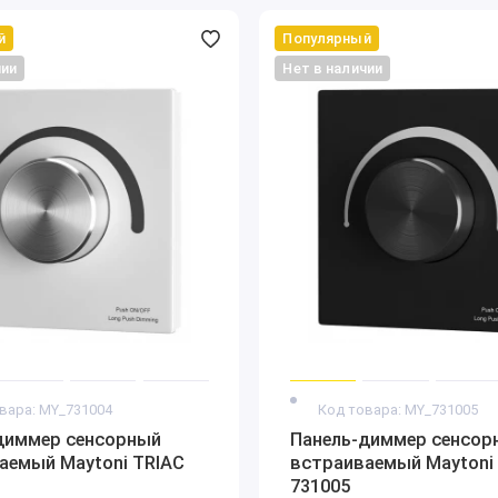
й
Популярный
чии
Нет в наличии
вара: MY_731004
Код товара: MY_731005
диммер сенсорный
Панель-диммер сенсор
аемый Maytoni TRIAC
встраиваемый Maytoni
731005