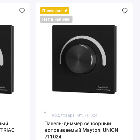
Популярный
Нет в наличии
Код товара: MY_711024
ный
Панель-диммер сенсорный
 TRIAC
встраиваемый Maytoni UNION
711024