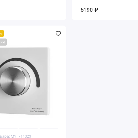
6190 ₽
й
чии
вара: MY_711023