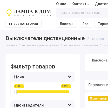
О нас
Контакты
Достав
Люстры
Бра
Торш
ВСЕ КАТЕГОРИИ
Выключатели дистанционные
7 товаров
Главная
Управление умным домом
Управление освещением
Вык
Выключат
Фильтр товаров
Цена
2 980 ₽
6 490 ₽
Популярны
Производители