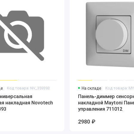
де
Код товара: NV_359393
На складе
Код товара: M
универсальная
Панель-диммер сенсор
ая накладная Novotech
накладной Maytoni Пан
393
управления 711012
2980 ₽