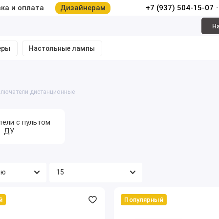
ка и оплата
Дизайнерам
+7 (937) 504-15-07
Н
еры
Настольные лампы
лючатели дистанционные
ели с пультом
ДУ
й
Популярный