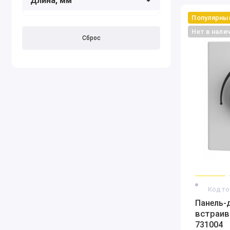
Длина, мм
Популярны
Нет в нали
Сброс
Код то
Панель-
встраив
731004