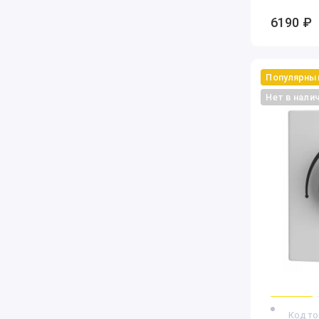
6190 ₽
Популярны
Нет в нали
Код то