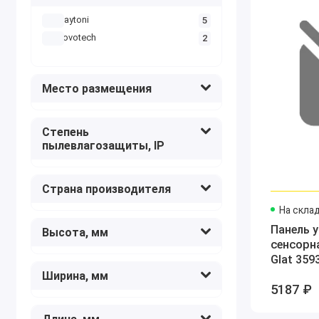
Maytoni
5
Novotech
2
Место размещения
Степень
пылевлагозащиты, IP
Страна производителя
На скла
Панель 
Высота, мм
сенсорн
Glat 359
Ширина, мм
5187 ₽