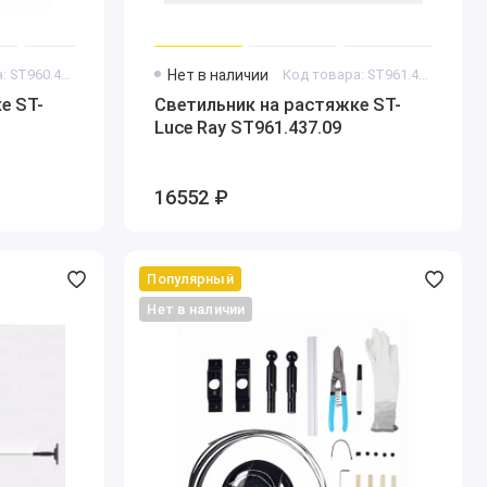
Код товара: ST960.447.10
Нет в наличии
Код товара: ST961.437.09
е ST-
Светильник на растяжке ST-
Luce Ray ST961.437.09
16552 ₽
Популярный
Нет в наличии