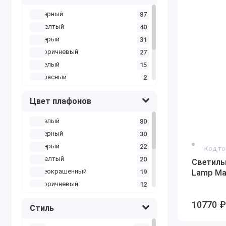
черный
87
желтый
40
серый
31
коричневый
27
белый
15
красный
2
разноцветный
2
Цвет плафонов
светлый
1
черно-белый
1
белый
80
черный
30
серый
22
Код то
желтый
20
Светиль
неокрашенный
19
Lamp Ma
коричневый
12
черно-белый
6
10770 ₽
Стиль
разноцветный
3
зеленый
2