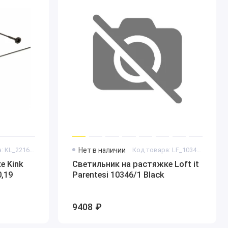
Код товара: KL_2216-400.19
Нет в наличии
Код товара: LF_10346_1_Black
е Kink
Светильник на растяжке Loft it
0,19
Parentesi 10346/1 Black
9408 ₽