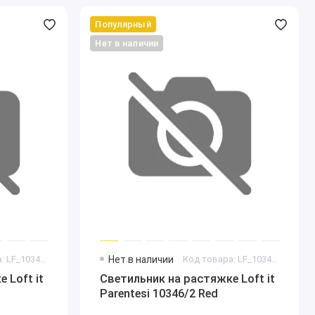
Популярный
Нет в наличии
Код товара: LF_10346_2_Black
Нет в наличии
Код товара: LF_10346_2_Red
 Loft it
Светильник на растяжке Loft it
Parentesi 10346/2 Red