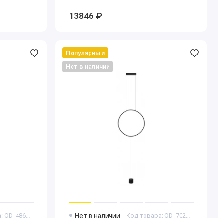
13846 ₽
Популярный
Нет в наличии
Код товара: OD_4865_2FC
Нет в наличии
Код товара: OD_7022_27FL