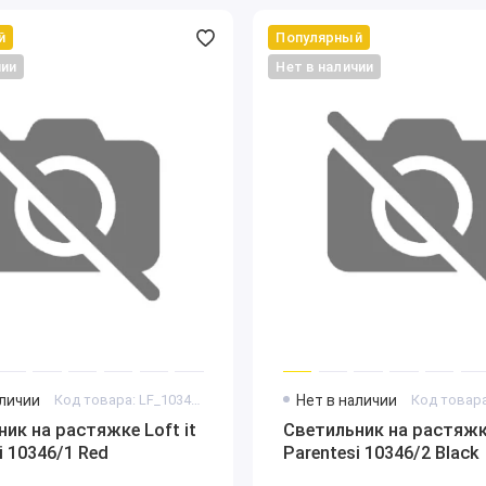
й
Популярный
чии
Нет в наличии
аличии
Код товара: LF_10346_1_Red
Нет в наличии
ик на растяжке Loft it
Светильник на растяжке
i 10346/1 Red
Parentesi 10346/2 Black