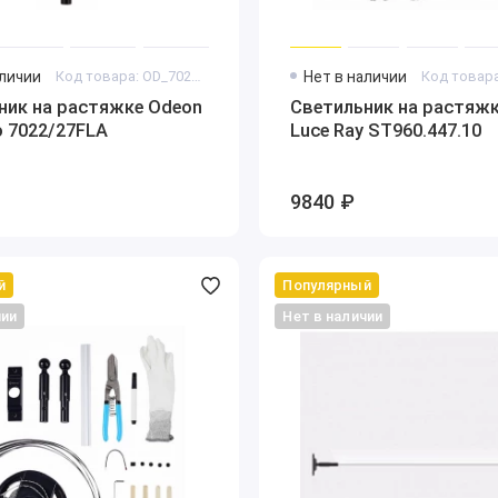
аличии
Код товара: OD_7022_27FLA
Нет в наличии
ник на растяжке Odeon
Светильник на растяжк
o 7022/27FLA
Luce Ray ST960.447.10
9840 ₽
й
Популярный
чии
Нет в наличии