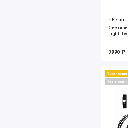
Нет в н
Светиль
Light Te
7990 ₽
Популярны
Нет в нали