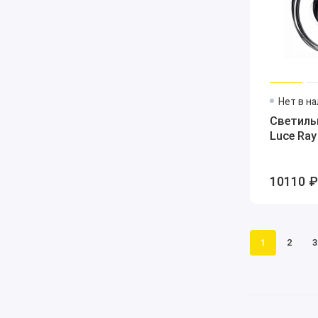
Нет в н
Светиль
Luce Ray
10110 ₽
1
2
3