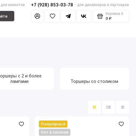
+7 (928) 853-03-78
- для клиентов
- для дизайнеров и партнеров
Корзина
0
айти
0 ₽
оршеры с 2 и более
лампами
Торшеры со столиком
Популярный
Нет в наличии