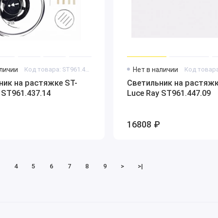
аличии
Код товара: ST961.437.14
Нет в наличии
ник на растяжке ST-
Светильник на растяжк
 ST961.437.14
Luce Ray ST961.447.09
16808 ₽
4
5
6
7
8
9
>
>|