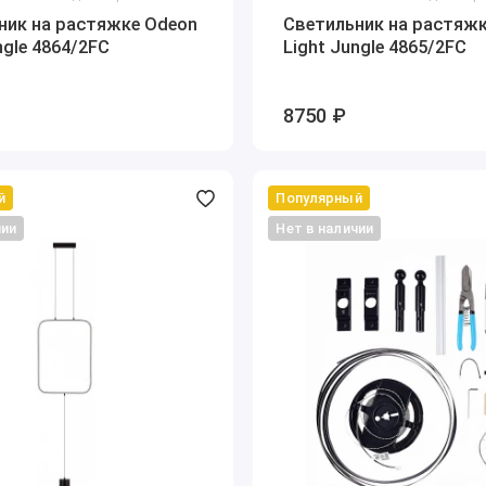
ник на растяжке Odeon
Светильник на растяж
ngle 4864/2FC
Light Jungle 4865/2FC
8750 ₽
й
Популярный
чии
Нет в наличии