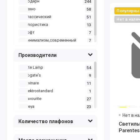
модерн
244
светлый
2
техно
58
Популярны
фиолетовый
1
классический
51
Нет в нали
флористика
13
лофт
7
минимализм,современный
7
Производители
Arte Lamp
54
Bogate's
9
Divinare
11
Elektrostandard
1
Favourite
27
Freya
23
Kink Light
42
Нет в н
Количество плафонов
L'Arte Luce
1
Светильн
Loft it
Parentes
93
Maytoni
46