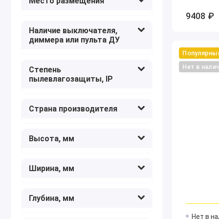
Место размещения
Newport
14
9408 ₽
Novotech
4
Наличие выключателя,
Odeon Light
28
диммера или пульта ДУ
ST-Luce
20
Популярны
Vele Luce
1
Нет в нали
Степень
Wertmark
9
пылевлагозащиты, IP
Страна производителя
Высота, мм
Ширина, мм
Глубина, мм
Нет в н