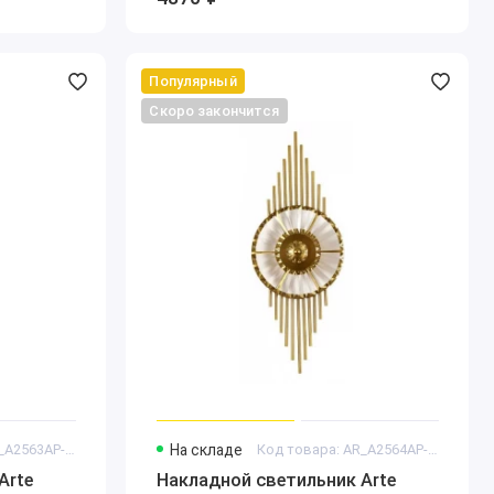
Популярный
Скоро закончится
Код товара: AR_A2563AP-1PB
На складе
Код товара: AR_A2564AP-1PB
Arte
Накладной светильник Arte