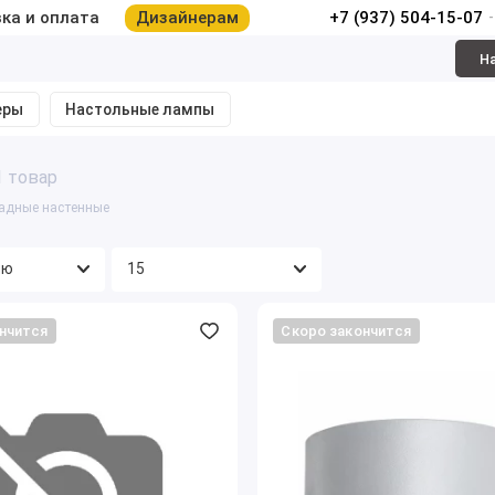
ка и оплата
Дизайнерам
+7 (937) 504-15-07
Н
еры
Настольные лампы
1 товар
адные настенные
нчится
Скоро закончится