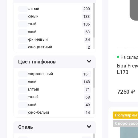
желтый
200
черный
133
серый
106
белый
63
коричневый
34
разноцветный
2
синий
1
На скла
Цвет плафонов
Бра Fre
L17B
неокрашенный
151
белый
148
желтый
71
7250 ₽
черный
68
серый
49
черно-белый
14
Популярны
коричневый
12
Скоро зако
Стиль
разноцветный
10
зеленый
5