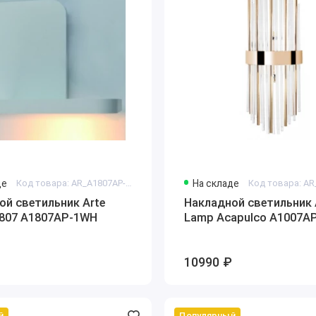
де
Код товара: AR_A1807AP-1WH
На складе
ой светильник Arte
Накладной светильник 
807 A1807AP-1WH
Lamp Acapulco A1007A
10990 ₽
й
Популярный