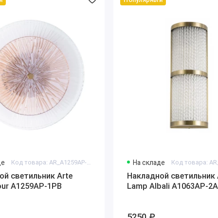
де
Код товара: AR_A1259AP-1PB
На складе
ой светильник Arte
Накладной светильник 
our A1259AP-1PB
Lamp Albali A1063AP-2
5250 ₽