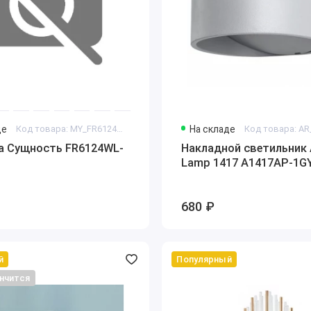
де
Код товара: MY_FR6124WL-L17B
На складе
ya Сущность FR6124WL-
Накладной светильник 
Lamp 1417 A1417AP-1G
680 ₽
й
Популярный
нчится