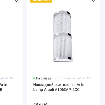
Код товара: AR_A1063AP-2AB
На складе
Код товара: AR_A1063AP-2CC
Arte
Накладной светильник Arte
AB
Lamp Albali A1063AP-2CC
4870 ₽