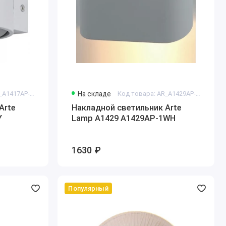
Код товара: AR_A1417AP-1GY
На складе
Код товара: AR_A1429AP-1WH
Arte
Накладной светильник Arte
Y
Lamp A1429 A1429AP-1WH
1630 ₽
Популярный