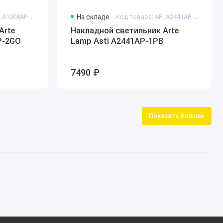
Код товара: AR_A1008AP-2GO
На складе
Код товара: AR_A2441AP-1PB
Arte
Накладной светильник Arte
P-2GO
Lamp Asti A2441AP-1PB
7490 ₽
Показать больше