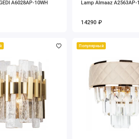
GEDI A6028AP-10WH
Lamp Almaaz A2563AP-
14290 ₽
й
Популярный