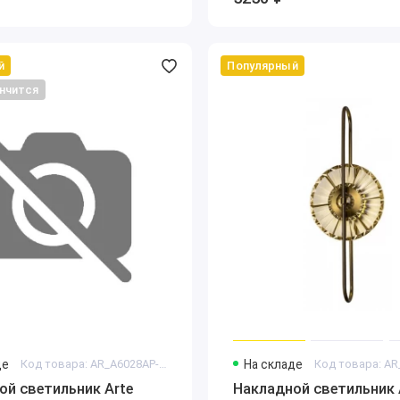
й
Популярный
нчится
де
Код товара: AR_A6028AP-10WH
На складе
ой светильник Arte
Накладной светильник 