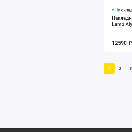
На скла
Накладн
Lamp Al
12590 ₽
1
2
3