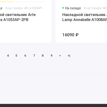
де
Код товара: AR_A1053AP-2PB
На складе
ой светильник Arte
Накладной светильник 
ya A1053AP-2PB
Lamp Annabelle A1008A
16090 ₽
4
5
6
7
8
9
>
>|