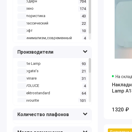
модерн
704
красный
5
техно
174
синий
2
флористика
43
оранжевый
1
классический
22
светлый
1
лофт
10
минимализм,современный
4
Производители
Arte Lamp
93
Bogate's
21
На скла
Divinare
31
Накладн
EVOLUCE
4
Lamp A1
Elektrostandard
64
Favourite
101
Freya
51
1320 ₽
Количество плафонов
Kink Light
30
L'Arte Luce
1
Loft it
85
Популярны