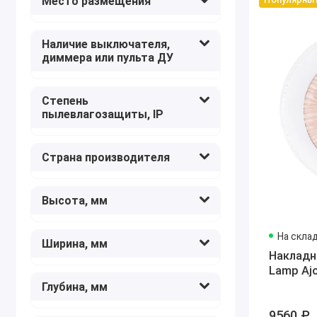
Место размещения
Maytoni
129
Newport
49
Наличие выключателя,
Novotech
6
диммера или пульта ДУ
Odeon Light
166
ST-Luce
65
Степень
Sonex
1
пылевлагозащиты, IP
Wertmark
61
Страна производителя
Высота, мм
На скла
Ширина, мм
Накладн
Lamp Aj
Глубина, мм
9560 ₽