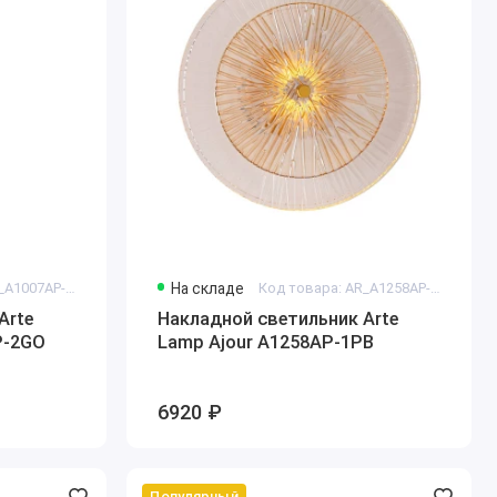
Код товара: AR_A1007AP-2GO
На складе
Код товара: AR_A1258AP-1PB
Arte
Накладной светильник Arte
P-2GO
Lamp Ajour A1258AP-1PB
6920 ₽
Популярный